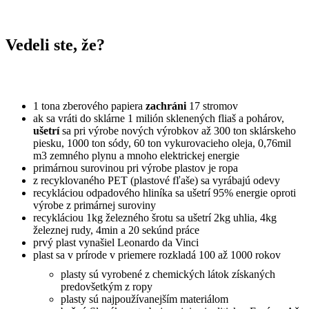
Vedeli ste, že?
1 tona zberového papiera
zachráni
17 stromov
ak sa vráti do sklárne 1 milión sklenených fliaš a pohárov,
ušetrí
sa pri výrobe nových výrobkov až 300 ton sklárskeho
piesku, 1000 ton sódy, 60 ton vykurovacieho oleja, 0,76mil
m3 zemného plynu a mnoho elektrickej energie
primárnou surovinou pri výrobe plastov je ropa
z recyklovaného PET (plastové fľaše) sa vyrábajú odevy
recykláciou odpadového hliníka sa ušetrí 95% energie oproti
výrobe z primárnej suroviny
recykláciou 1kg železného šrotu sa ušetrí 2kg uhlia, 4kg
železnej rudy, 4min a 20 sekúnd práce
prvý plast vynašiel Leonardo da Vinci
plast sa v prírode v priemere rozkladá 100 až 1000 rokov
plasty sú vyrobené z chemických látok získaných
predovšetkým z ropy
plasty sú najpoužívanejším materiálom