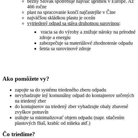
bežný Slovák spotrebuje najviac igelitiek v Európe. Až
466 ročne
plast na spracovanie končí najčastejšie v Čine
najväčšou skládkou plastu je oceán
vytriedený odpad sa stáva druhotnou surovinou
:
vracia sa do výroby a znižuje nároky na prírodné
zdroje a energiu
zabezpečuje sa materiálové zhodnotenie odpadu
šetria sa surovinové zdroje
Ako pomôžete vy?
zapojte sa do systému triedeného zberu odpadu
nevyhadzujte iný komunálny odpad do kontajnerov určených
na triedený zber
do kontajnerov na triedený zber vyhadzujte obaly zbavené
zvyškov potravín
usilujte sa minimalizovať objem odpadu (napr. stlačením
plastových fliaš, krabíc od mlieka atď.)
Čo triedime?