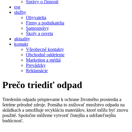
Správy o činnosti
esg
služby
Obyvatelia
Firmy a podnikatelia
Samosprávy
Školy a osveta
aktuality
kontakt
Všeobecné kontakty
Obchodné oddelenie
Marketing a médiá
Prevádzky
Reklamácie
Prečo triediť odpad
Triedením odpadu prispievame k ochrane životného prostredia a
šetríme prírodné zdroje. Pomáha to znižovať množstvo odpadu na
skládkach a umožňuje recykláciu materiálov, ktoré môžu byť znovu
použité. Spoločne môžeme vytvoriť čistejšiu a udržateľnejšiu
budúcnosť.