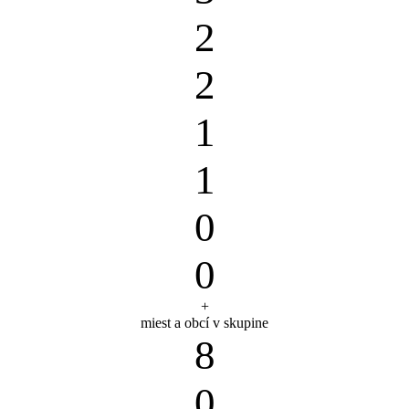
2
2
1
1
0
0
+
miest a obcí v skupine
8
0