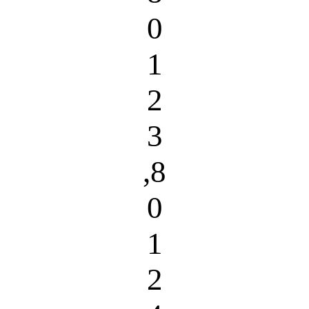
0
1
2
3
,
8
0
1
2