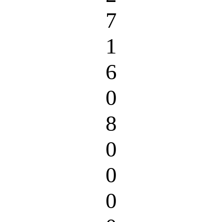
7
1
6
0
8
0
0
0