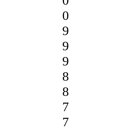
0
0
9
9
9
8
8
7
7