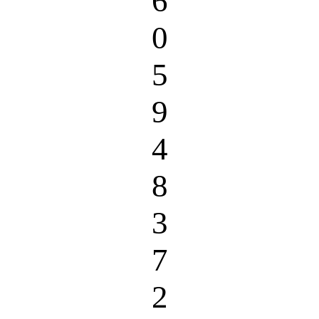
6
0
5
9
4
8
3
7
2