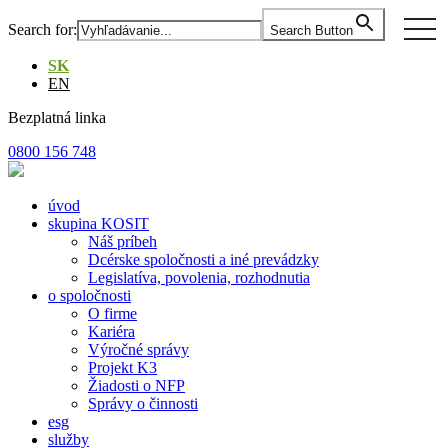
Skip
togg
Search for:
Search Button
to
navi
the
SK
content
EN
Bezplatná linka
0800 156 748
úvod
skupina KOSIT
Náš príbeh
Dcérske spoločnosti a iné prevádzky
Legislatíva, povolenia, rozhodnutia
o spoločnosti
O firme
Kariéra
Výročné správy
Projekt K3
Žiadosti o NFP
Správy o činnosti
esg
služby