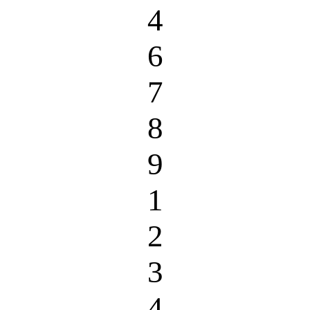
4
6
7
8
9
1
2
3
4