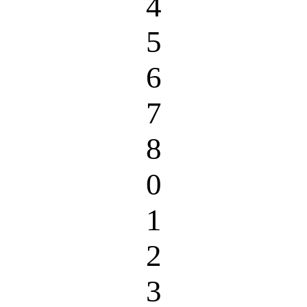
4
5
6
7
8
0
1
2
3