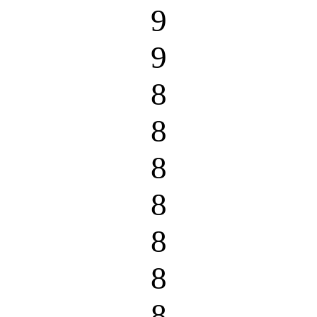
9
9
8
8
8
8
8
8
8