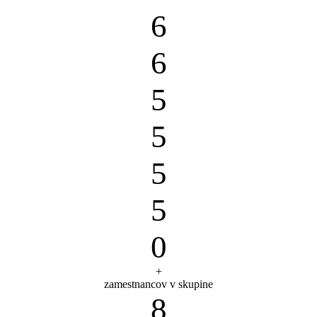
6
6
5
5
5
5
0
+
zamestnancov v skupine
8