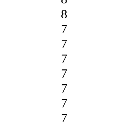
8
7
7
7
7
7
7
7