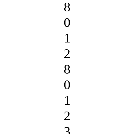
8
0
1
2
8
0
1
2
3