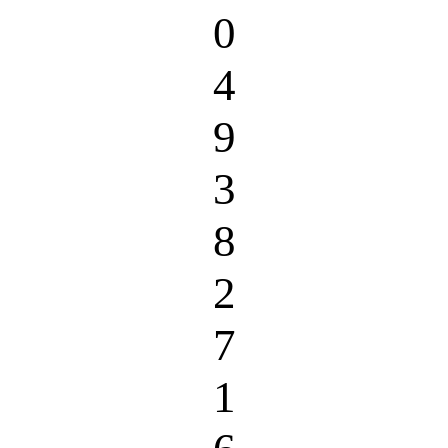
0
4
9
3
8
2
7
1