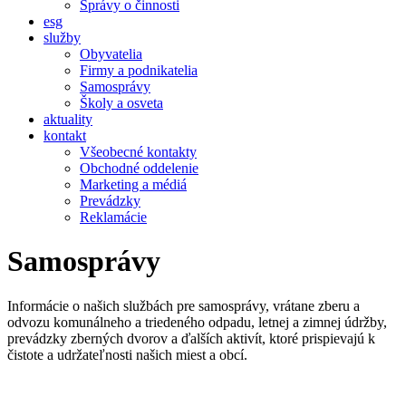
Správy o činnosti
esg
služby
Obyvatelia
Firmy a podnikatelia
Samosprávy
Školy a osveta
aktuality
kontakt
Všeobecné kontakty
Obchodné oddelenie
Marketing a médiá
Prevádzky
Reklamácie
Samosprávy
Informácie o našich službách pre samosprávy, vrátane zberu a
odvozu komunálneho a triedeného odpadu, letnej a zimnej údržby,
prevádzky zberných dvorov a ďalších aktivít, ktoré prispievajú k
čistote a udržateľnosti našich miest a obcí.