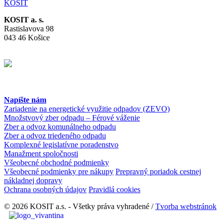
KOSIT
KOSIT a. s.
Rastislavova 98
043 46 Košice
Napíšte nám
Zariadenie na energetické využitie odpadov (ZEVO)
Množstvový zber odpadu – Férové váženie
Zber a odvoz komunálneho odpadu
Zber a odvoz triedeného odpadu
Komplexné legislatívne poradenstvo
Manažment spoločnosti
Všeobecné obchodné podmienky
Všeobecné podmienky pre nákupy
Prepravný poriadok cestnej
nákladnej dopravy
Ochrana osobných údajov
Pravidlá cookies
© 2026 KOSIT a.s. - Všetky práva vyhradené /
Tvorba webstránok