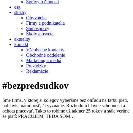
Správy o činnosti
esg
služby
Obyvatelia
Firmy a podnikatelia
Samosprávy
Školy a osveta
aktuality
kontakt
Všeobecné kontakty
Obchodné oddelenie
Marketing a médiá
Prevádzky
Reklamácie
#bezpredsudkov
Sme firma, v ktorej si kolegov vyberáme bez ohľadu na farbu pleti,
pohlavie, národnosť, či vyznanie. Rozhodujú hlavne schopnosti a
ochota pracovať. Takto to robíme už takmer 25 rokov a stále veríme,
že platí: PRACUJEM, TEDA SOM…