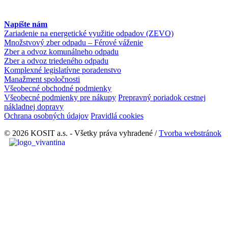
Napíšte nám
Zariadenie na energetické využitie odpadov (ZEVO)
Množstvový zber odpadu – Férové váženie
Zber a odvoz komunálneho odpadu
Zber a odvoz triedeného odpadu
Komplexné legislatívne poradenstvo
Manažment spoločnosti
Všeobecné obchodné podmienky
Všeobecné podmienky pre nákupy
Prepravný poriadok cestnej
nákladnej dopravy
Ochrana osobných údajov
Pravidlá cookies
© 2026 KOSIT a.s. - Všetky práva vyhradené /
Tvorba webstránok