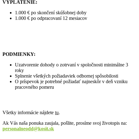
VYPLATENIE:
1.000 € po skončení skúšobnej doby
1.000 € po odpracovaní 12 mesiacov
PODMIENKY:
Uzatvorenie dohody o zotrvaní v spoločnosti minimálne 3
roky
Splnenie všetkých požiadaviek odbornej spôsobilosti
O príspevok je potrebné požiadať najneskôr v deň vzniku
pracovného pomeru
Všetky informácie nájdete
tu
.
Ak Vás naša ponuka zaujala, pošlite, prosíme svoj životopis na:
personalneodd@kosit.sk