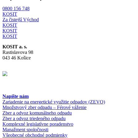
0800 156 748
KOSIT
Za čistejší Východ
KOSIT
KOSIT
KOSIT
KOSIT a. s.
Rastislavova 98
043 46 Košice
Napíšte nám
Zariadenie na energetické využitie odpadov (ZEVO)
Množstvový zber odpadu – Férové váženie
Zber a odvoz komunálneho odpadu
Zber a odvoz triedeného odpadu
Komplexné legislatívne poradenstvo
Manažment spoločnosti
Všeobecné obchodné podmienky