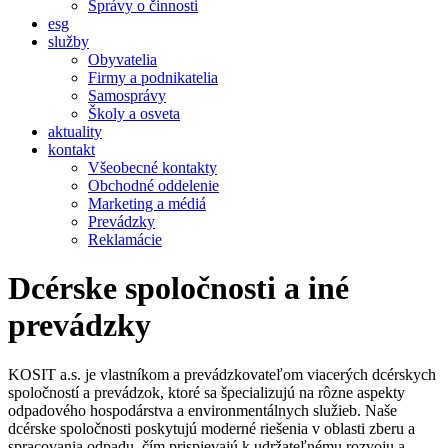
Správy o činnosti
esg
služby
Obyvatelia
Firmy a podnikatelia
Samosprávy
Školy a osveta
aktuality
kontakt
Všeobecné kontakty
Obchodné oddelenie
Marketing a médiá
Prevádzky
Reklamácie
Dcérske spoločnosti a iné
prevádzky
KOSIT a.s. je vlastníkom a prevádzkovateľom viacerých dcérskych
spoločností a prevádzok, ktoré sa špecializujú na rôzne aspekty
odpadového hospodárstva a environmentálnych služieb. Naše
dcérske spoločnosti poskytujú moderné riešenia v oblasti zberu a
spracovania odpadu, čím prispievajú k udržateľnému rozvoju a