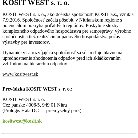
KOSIT WEST s. r. o.
KOSIT WEST s. r. o., ako dcérska spoločnosť KOSIT a.s., vznikla
7.9.2016. Spoločnosť začala pôsobiť v Nitrianskom regióne s
potenciálom pokrytia priľahlých regiónov. Poskytuje služby
komplexného odpadového hospodárstva pre samosprávy, výrobné
spoločnosti a tiež realizáciu odpadového hospodárstva počas
výstavby pre investorov.
Dynamicky sa rozvíjajúca spoločnosť sa sústreďuje hlavne na
uprednostnenie zhodnotenia odpadov pred ich skládkovaním
vzhľadom na hierarchiu odpadov.
www.kositwest.sk
Prevádzka KOSIT WEST s. r. o.:
KOSIT WEST s. r. o.
Cez panské 4006/5, 949 01 Nitra
(Prologis Hala DC1 – priemyselný park)
kositwest@kosit.sk