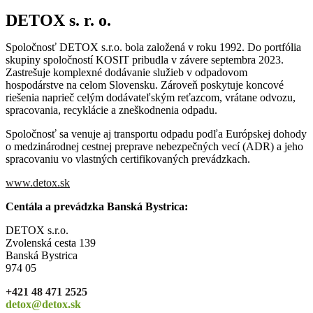
DETOX s. r. o.
Spoločnosť DETOX s.r.o. bola založená v roku 1992. Do portfólia
skupiny spoločností KOSIT pribudla v závere septembra 2023.
Zastrešuje komplexné dodávanie služieb v odpadovom
hospodárstve na celom Slovensku. Zároveň poskytuje koncové
riešenia naprieč celým dodávateľským reťazcom, vrátane odvozu,
spracovania, recyklácie a zneškodnenia odpadu.
Spoločnosť sa venuje aj transportu odpadu podľa Európskej dohody
o medzinárodnej cestnej preprave nebezpečných vecí (ADR) a jeho
spracovaniu vo vlastných certifikovaných prevádzkach.
www.detox.sk
Centála a prevádzka Banská Bystrica:
DETOX s.r.o.
Zvolenská cesta 139
Banská Bystrica
974 05
+421 48 471 2525
detox@detox.sk