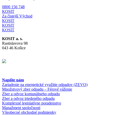
0800 156 748
KOSIT
Za čistejší Východ
KOSIT
KOSIT
KOSIT
KOSIT a. s.
Rastislavova 98
043 46 Košice
Napíšte nám
Zariadenie na energetické využitie odpadov (ZEVO)
Množstvový zber odpadu – Férové váženie
Zber a odvoz komunálneho odpadu
Zber a odvoz triedeného odpadu
Komplexné legislatívne poradenstvo
Manažment spoločnosti
Všeobecné obchodné podmienky