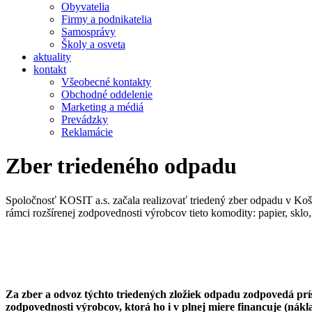
Obyvatelia
Firmy a podnikatelia
Samosprávy
Školy a osveta
aktuality
kontakt
Všeobecné kontakty
Obchodné oddelenie
Marketing a médiá
Prevádzky
Reklamácie
Zber triedeného odpadu
Spoločnosť KOSIT a.s. začala realizovať triedený zber odpadu v Košic
rámci rozšírenej zodpovednosti výrobcov tieto komodity: papier, sklo,
Za zber a odvoz týchto triedených zložiek odpadu zodpovedá prí
zodpovednosti výrobcov, ktorá ho i v plnej miere financuje (nák