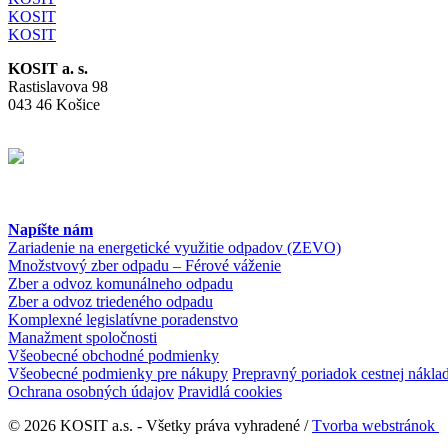
KOSIT
KOSIT
KOSIT a. s.
Rastislavova 98
043 46 Košice
Napíšte nám
Zariadenie na energetické využitie odpadov (ZEVO)
Množstvový zber odpadu – Férové váženie
Zber a odvoz komunálneho odpadu
Zber a odvoz triedeného odpadu
Komplexné legislatívne poradenstvo
Manažment spoločnosti
Všeobecné obchodné podmienky
Všeobecné podmienky pre nákupy
Prepravný poriadok cestnej nákla
Ochrana osobných údajov
Pravidlá cookies
© 2026 KOSIT a.s. - Všetky práva vyhradené /
Tvorba webstránok