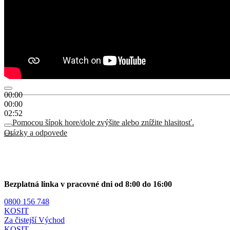
00:00
00:00
02:52
Pomocou šípok hore/dole zvýšite alebo znížite hlasitosť.
Otázky a odpovede
Bezplatná linka v pracovné dni od 8:00 do 16:00
0800 156 748
KOSIT
Za čistejší Východ
KOSIT