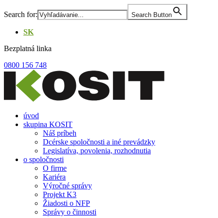
Skip
Search for:
Search Button
to
the
SK
content
Bezplatná linka
0800 156 748
úvod
skupina KOSIT
Náš príbeh
Dcérske spoločnosti a iné prevádzky
Legislatíva, povolenia, rozhodnutia
o spoločnosti
O firme
Kariéra
Výročné správy
Projekt K3
Žiadosti o NFP
Správy o činnosti