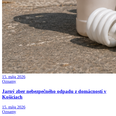
15. mája 2026
Oznamy
Jarný zber nebezpečného odpadu z domácností v
Košiciach
15. mája 2026
Oznamy