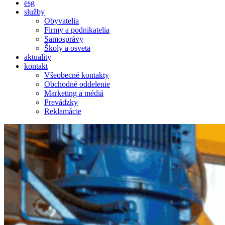
esg
služby
Obyvatelia
Firmy a podnikatelia
Samosprávy
Školy a osveta
aktuality
kontakt
Všeobecné kontakty
Obchodné oddelenie
Marketing a médiá
Prevádzky
Reklamácie