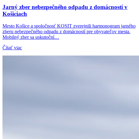
Jarný zber nebezpečného odpadu z domácností v
Košiciach
Mesto Košice a spoločnosť KOSIT zverejnili harmonogram jarného
zberu nebezpečného odpadu z domácností pre obyvateľov mesta.
Mobilný zber sa uskutoční…
Čítať viac