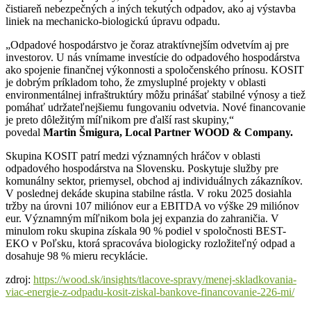
čistiareň nebezpečných a iných tekutých odpadov, ako aj výstavba
liniek na mechanicko-biologickú úpravu odpadu.
„Odpadové hospodárstvo je čoraz atraktívnejším odvetvím aj pre
investorov. U nás vnímame investície do odpadového hospodárstva
ako spojenie finančnej výkonnosti a spoločenského prínosu. KOSIT
je dobrým príkladom toho, že zmysluplné projekty v oblasti
environmentálnej infraštruktúry môžu prinášať stabilné výnosy a tiež
pomáhať udržateľnejšiemu fungovaniu odvetvia. Nové financovanie
je preto dôležitým míľnikom pre ďalší rast skupiny,“
povedal
Martin Šmigura, Local Partner WOOD & Company.
Skupina KOSIT patrí medzi významných hráčov v oblasti
odpadového hospodárstva na Slovensku. Poskytuje služby pre
komunálny sektor, priemysel, obchod aj individuálnych zákazníkov.
V poslednej dekáde skupina stabilne rástla. V roku 2025 dosiahla
tržby na úrovni 107 miliónov eur a EBITDA vo výške 29 miliónov
eur. Významným míľnikom bola jej expanzia do zahraničia. V
minulom roku skupina získala 90 % podiel v spoločnosti BEST-
EKO v Poľsku, ktorá spracováva biologicky rozložiteľný odpad a
dosahuje 98 % mieru recyklácie.
zdroj:
https://wood.sk/insights/tlacove-spravy/menej-skladkovania-
viac-energie-z-odpadu-kosit-ziskal-bankove-financovanie-226-mi/