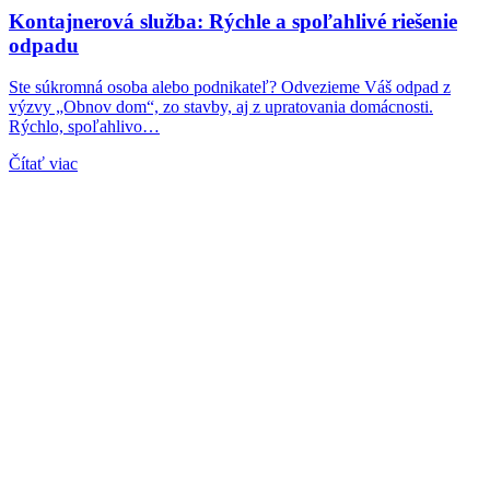
Kontajnerová služba: Rýchle a spoľahlivé riešenie
odpadu
Ste súkromná osoba alebo podnikateľ? Odvezieme Váš odpad z
výzvy „Obnov dom“, zo stavby, aj z upratovania domácnosti.
Rýchlo, spoľahlivo…
Čítať viac