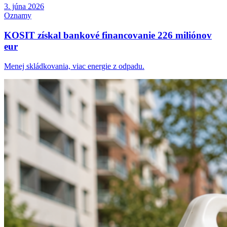
3. júna 2026
Oznamy
KOSIT získal bankové financovanie 226 miliónov
eur
Menej skládkovania, viac energie z odpadu.