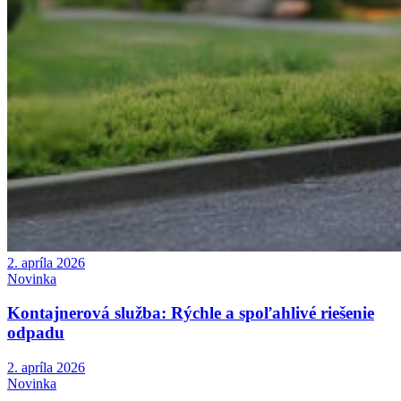
2. apríla 2026
Novinka
Kontajnerová služba: Rýchle a spoľahlivé riešenie
odpadu
2. apríla 2026
Novinka