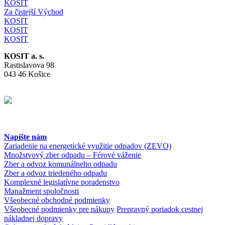
KOSIT
Za čistejší Východ
KOSIT
KOSIT
KOSIT
KOSIT a. s.
Rastislavova 98
043 46 Košice
Napíšte nám
Zariadenie na energetické využitie odpadov (ZEVO)
Množstvový zber odpadu – Férové váženie
Zber a odvoz komunálneho odpadu
Zber a odvoz triedeného odpadu
Komplexné legislatívne poradenstvo
Manažment spoločnosti
Všeobecné obchodné podmienky
Všeobecné podmienky pre nákupy
Prepravný poriadok cestnej
nákladnej dopravy