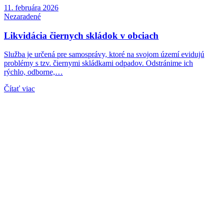
11. februára 2026
Nezaradené
Likvidácia čiernych skládok v obciach
Služba je určená pre samosprávy, ktoré na svojom území evidujú
problémy s tzv. čiernymi skládkami odpadov. Odstránime ich
rýchlo, odborne,…
Čítať viac