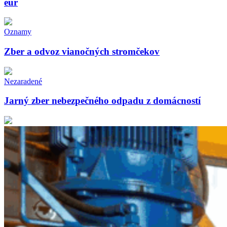
eur
Oznamy
Zber a odvoz vianočných stromčekov
Nezaradené
Jarný zber nebezpečného odpadu z domácností