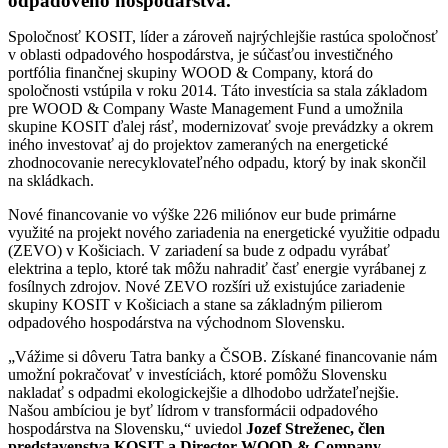
odpadového hospodárstva.
Spoločnosť KOSIT, líder a zároveň najrýchlejšie rastúca spoločnosť
v oblasti odpadového hospodárstva, je súčasťou investičného
portfólia finančnej skupiny WOOD & Company, ktorá do
spoločnosti vstúpila v roku 2014. Táto investícia sa stala základom
pre WOOD & Company Waste Management Fund a umožnila
skupine KOSIT ďalej rásť, modernizovať svoje prevádzky a okrem
iného investovať aj do projektov zameraných na energetické
zhodnocovanie nerecyklovateľného odpadu, ktorý by inak skončil
na skládkach.
Nové financovanie vo výške 226 miliónov eur bude primárne
využité na projekt nového zariadenia na energetické využitie odpadu
(ZEVO) v Košiciach. V zariadení sa bude z odpadu vyrábať
elektrina a teplo, ktoré tak môžu nahradiť časť energie vyrábanej z
fosílnych zdrojov. Nové ZEVO rozšíri už existujúce zariadenie
skupiny KOSIT v Košiciach a stane sa základným pilierom
odpadového hospodárstva na východnom Slovensku.
„Vážime si dôveru Tatra banky a ČSOB. Získané financovanie nám
umožní pokračovať v investíciách, ktoré pomôžu Slovensku
nakladať s odpadmi ekologickejšie a dlhodobo udržateľnejšie.
Našou ambíciou je byť lídrom v transformácii odpadového
hospodárstva na Slovensku,“ uviedol
Jozef Streženec, člen
predstavenstva KOSIT a Director WOOD & Company.