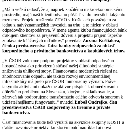
„Mám veľkú radosť, že aj napriek zložitému makroekonomickému
prostrediu, majú naši klienti odvahu púšťať sa do investícii takýchto
rozmerov. Projekt rozšírenia ZEVO v Košiciach považujem za
jednu z najvýznamnejších investícii na trhu, a to nielen v oblasti
odpadového hospodárstva. V mene agenta klubu financujúcich bánk
ďakujem klientovi za prejavenú dôveru a projektu prajem úspešne
zdolávanie kľúčových míľnikov,“ povedala
Zuzana Koštialová,
členka predstavenstva Tatra banky zodpovedná za oblasť
korporátneho a privátneho bankovníctva a kapitálových trhov.
„V ČSOB vnímame podporu projektov v oblasti odpadového
hospodárstva ako prirodzenú súčasť našej dlhodobej stratégie
znižovania uhlíkovej stopy. Financovanie moderných riešení na
zhodnocovanie odpadu, ale takisto rozvoj environmentálnej
infraštruktúry má preto pre ČSOB mimoriadny význam. Práve
takýmito aktivitami dokážeme aktívne prispieť k obmedzovaniu
dôležitého problému na Slovensku, ktorým je skládkovanie, a
zároveň tak podporujeme transformáciu celého odvetvia smerom k
udržateľnejšiemu fungovaniu,“ uviedol
Ľuboš Ondrejko, člen
predstavenstva ČSOB zodpovedný za firemné a priváte
bankovníctvo.
Časť financovania bude tiež využitá na akvizície skupiny KOSIT a
ďalšie rozvojové projekty, ku ktorým patrí napríklad aj nová