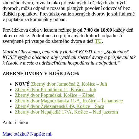
zberného dvora, rovnako ako pri ostatných košických zberných
dvoroch, môžu odpad v rozsahu platných povolení odovzdať bez
ďalších poplatkov. Prevádzkovanie zberných dvorov je zohľadnené
v poplatku za komunálny odpad.
Prevádzková doba v letnom režime je
od 7:00 do 18:00
každý deň
okrem nedele. Podrobnosti o prijímaných druhoch odpadu sú
zverejnené pri vstupe do zberného dvora a tiež
TU
.
Marián Christenko, generálny riaditeľ KOSIT a.s.: „Spoločnosť
KOSIT vyzýva občanov, aby využívali zberné dvory a prispievali tak
k čistote v meste a udržateľnému hospodáreniu s odpadmi.“
ZBERNÉ DVORY V KOŠICIACH:
NOVÝ
Zberný dvor Jarmočná 2, Košice – Juh
Zberný dvor Pri bitúnku 11, Košice – Juh
Zberný dvor Popradská, Košice – Západ
Zberný dvor Magnezitárska 11/A, Košice – Ťahanovce
Zberný dvor Železiarenská 49, Košice – Šaca
Zberný dvor Napájadlá 17/A, Košice – Nad jazerom
Autor článku
Máte otázku? Napíšte mi.