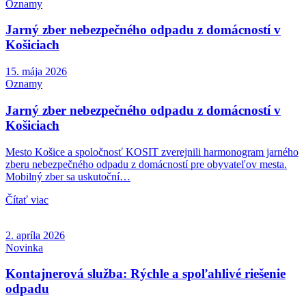
Oznamy
Jarný zber nebezpečného odpadu z domácností v
Košiciach
15. mája 2026
Oznamy
Jarný zber nebezpečného odpadu z domácností v
Košiciach
Mesto Košice a spoločnosť KOSIT zverejnili harmonogram jarného
zberu nebezpečného odpadu z domácností pre obyvateľov mesta.
Mobilný zber sa uskutoční…
Čítať viac
2. apríla 2026
Novinka
Kontajnerová služba: Rýchle a spoľahlivé riešenie
odpadu