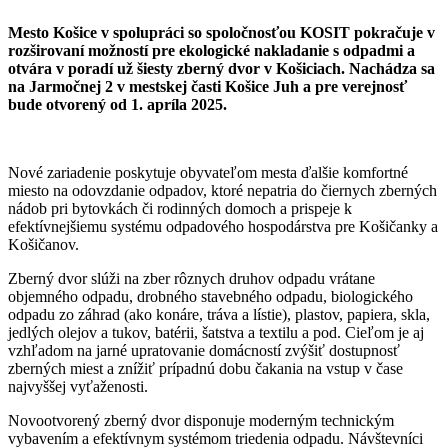
Mesto Košice v spolupráci so spoločnosťou KOSIT pokračuje v
rozširovaní možností pre ekologické nakladanie s odpadmi a
otvára v poradí už šiesty zberný dvor v Košiciach. Nachádza sa
na Jarmočnej 2 v mestskej časti Košice Juh a pre verejnosť
bude otvorený od 1. apríla 2025.
Nové zariadenie poskytuje obyvateľom mesta ďalšie komfortné
miesto na odovzdanie odpadov, ktoré nepatria do čiernych zberných
nádob pri bytovkách či rodinných domoch a prispeje k
efektívnejšiemu systému odpadového hospodárstva pre Košičanky a
Košičanov.
Zberný dvor slúži na zber rôznych druhov odpadu vrátane
objemného odpadu, drobného stavebného odpadu, biologického
odpadu zo záhrad (ako konáre, tráva a lístie), plastov, papiera, skla,
jedlých olejov a tukov, batérii, šatstva a textilu a pod. Cieľom je aj
vzhľadom na jarné upratovanie domácností zvýšiť dostupnosť
zberných miest a znížiť prípadnú dobu čakania na vstup v čase
najvyššej vyťaženosti.
Novootvorený zberný dvor disponuje moderným technickým
vybavením a efektívnym systémom triedenia odpadu. Návštevníci