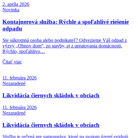
2. apríla 2026
Novinka
Kontajnerová služba: Rýchle a spoľahlivé riešenie
odpadu
Ste súkromná osoba alebo podnikateľ? Odvezieme Váš odpad z
výzvy „Obnov dom“, zo stavby, aj z upratovania domácnosti.
Rýchlo, spoľahlivo…
Čítať viac
11. februára 2026
Nezaradené
Likvidácia čiernych skládok v obciach
11. februára 2026
Nezaradené
Likvidácia čiernych skládok v obciach
Služba je určená pre samosprávy, ktoré na svojom území evidujú