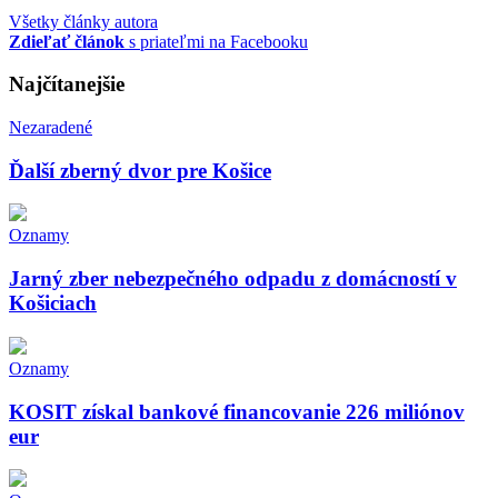
Všetky články autora
Zdieľať článok
s priateľmi na Facebooku
Najčítanejšie
Nezaradené
Ďalší zberný dvor pre Košice
Oznamy
Jarný zber nebezpečného odpadu z domácností v
Košiciach
Oznamy
KOSIT získal bankové financovanie 226 miliónov
eur