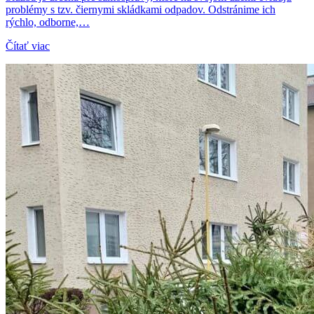
problémy s tzv. čiernymi skládkami odpadov. Odstránime ich
rýchlo, odborne,…
Čítať viac