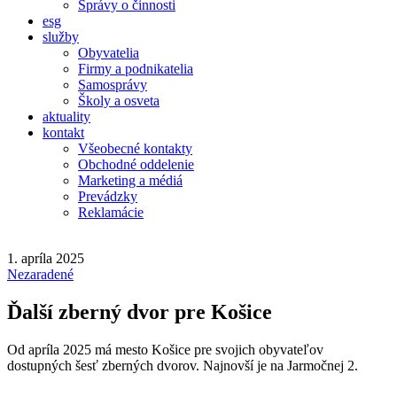
Správy o činnosti
esg
služby
Obyvatelia
Firmy a podnikatelia
Samosprávy
Školy a osveta
aktuality
kontakt
Všeobecné kontakty
Obchodné oddelenie
Marketing a médiá
Prevádzky
Reklamácie
1. apríla 2025
Nezaradené
Ďalší zberný dvor pre Košice
Od apríla 2025 má mesto Košice pre svojich obyvateľov
dostupných šesť zberných dvorov. Najnovší je na Jarmočnej 2.