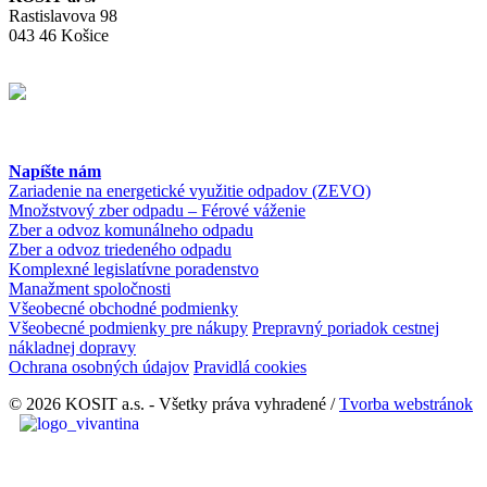
Rastislavova 98
043 46 Košice
Napíšte nám
Zariadenie na energetické využitie odpadov (ZEVO)
Množstvový zber odpadu – Férové váženie
Zber a odvoz komunálneho odpadu
Zber a odvoz triedeného odpadu
Komplexné legislatívne poradenstvo
Manažment spoločnosti
Všeobecné obchodné podmienky
Všeobecné podmienky pre nákupy
Prepravný poriadok cestnej
nákladnej dopravy
Ochrana osobných údajov
Pravidlá cookies
© 2026 KOSIT a.s. - Všetky práva vyhradené /
Tvorba webstránok