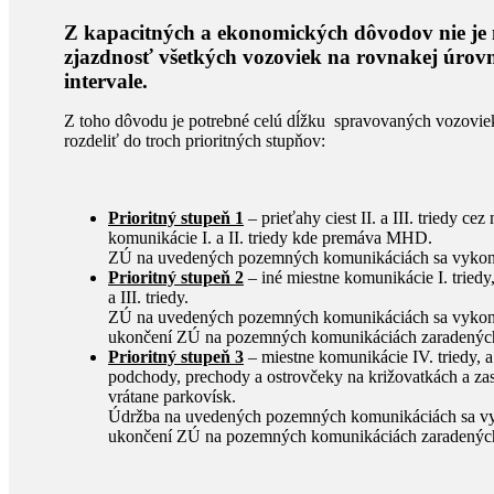
Z kapacitných a ekonomických dôvodov nie je
zjazdnosť všetkých vozoviek na rovnakej úrov
intervale.
Z toho dôvodu je potrebné celú dĺžku spravovaných vozovie
rozdeliť do troch prioritných stupňov:
Prioritný stupeň 1
– prieťahy ciest II. a III. triedy ce
komunikácie I. a II. triedy kde premáva MHD.
ZÚ na uvedených pozemných komunikáciách sa vykon
Prioritný stupeň 2
– iné miestne komunikácie I. triedy
a III. triedy.
ZÚ na uvedených pozemných komunikáciách sa vykon
ukončení ZÚ na pozemných komunikáciách zaradených 
Prioritný stupeň 3
– miestne komunikácie IV. triedy, a
podchody, prechody a ostrovčeky na križovatkách a z
vrátane parkovísk.
Údržba na uvedených pozemných komunikáciách sa vy
ukončení ZÚ na pozemných komunikáciách zaradených 