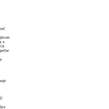
nosť
vajúcom
y a
ých
zpečne
vu
suje
ZÚ
šice