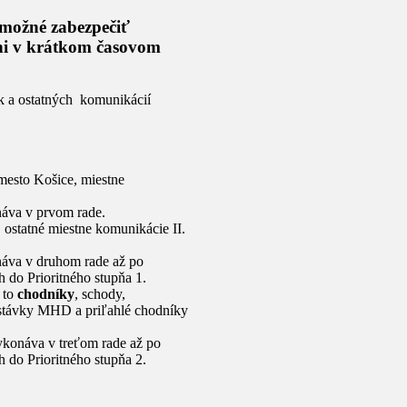
 možné zabezpečiť
ni v krátkom časovom
k a ostatných komunikácií
z mesto Košice, miestne
áva v prvom rade.
, ostatné miestne komunikácie II.
áva v druhom rade až po
do Prioritného stupňa 1.
 to
chodníky
, schody,
astávky MHD a priľahlé chodníky
konáva v treťom rade až po
do Prioritného stupňa 2.